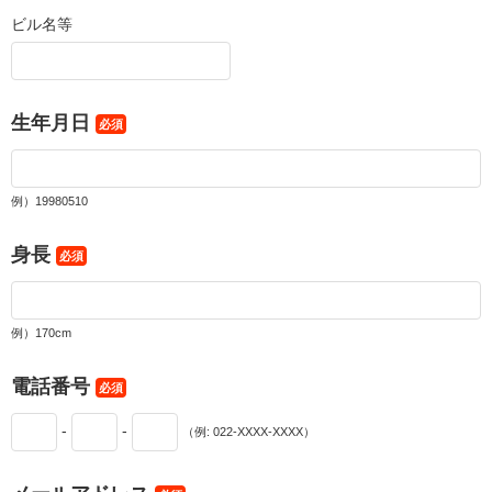
ビル名等
生年月日
必須
例）19980510
身長
必須
例）170cm
電話番号
必須
-
-
（例: 022-XXXX-XXXX）